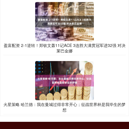
盈富配资 2-1逆转！郑钦文轰11记ACE 3连胜大满贯冠军进32强 对决
莱巴金娜
火星策略 哈兰德：我在曼城过得非常开心；征战世界杯是我毕生的梦
想