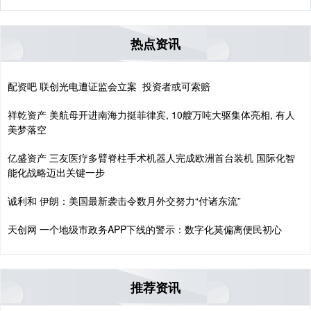
热点资讯
配资吧 联创光电遭证监会立案 投资者或可索赔
祥乾资产 美航母开进南海力挺菲律宾, 10艘万吨大驱集体亮相, 有人
美梦落空
亿盛资产 三友医疗多臂脊柱手术机器人完成欧洲首台装机 国际化智
能化战略迈出关键一步
诚利和 伊朗：美国最新袭击令数月外交努力“付诸东流”
天创网 一个地级市政务APP下线的警示：数字化莫偏离便民初心
推荐资讯