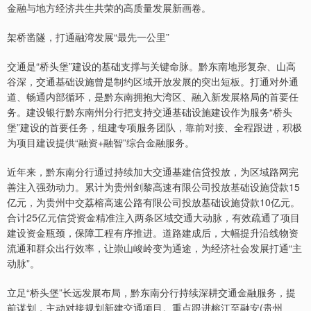
金融与地方经济共生共荣的高质量发展新画卷。
架桥凿隧，打通融湾发展“最先一公里”
交通是“桥头堡”建设的基础支撑与关键命脉。黔东南地形复杂、山高
谷深，交通基础设施曾是制约区域开放发展的突出短板。打通对外通
道、畅通内部循环，是黔东南拥抱大湾区、融入新发展格局的首要任
务。建设银行黔东南州分行把支持交通基础设施建设作为服务“桥头
堡”建设的首要任务，组建专项服务团队，靠前对接、全程跟进，积极
为项目建设提供“融资+融智”综合金融服务。
近年来，黔东南分行通过持续加大交通基建信贷投放，为区域路网完
善注入强劲动力。累计为贵州剑黎高速有限公司投放基础设施贷款15
亿元，为贵州中交荔榕高速公路有限公司投放基础设施贷款10亿元。
合计25亿元信贷资金精准注入两条区域交通大动脉，有效疏通了项目
建设资金瓶颈，保障工程有序推进。道路建成后，大幅提升沿线物资
流通和群众出行效率，让崇山峻岭变为通途，为经济社会发展打通“主
动脉”。
立足“桥头堡”长远发展布局，黔东南分行持续深耕交通金融服务，提
前谋划，主动对接规划新建交通项目。重点跟进榕江至融安(贵州