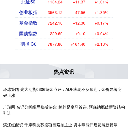
北证50
1134.24
+11.37
+1.01%
创业板指
3563.12
+47.56
+1.35%
基金指数
7242.10
+12.30
+0.17%
国债指数
229.69
+0.10
+0.04%
期指IC0
7877.80
+164.40
+2.13%
热点资讯
环球策路 光大期货0806黄金点评：ADP表现不及预期，金价显著突
破上涨
广瑞网 名记分析维尼修斯转会: 续约是皇马首选, 阿森纳愿破薪资结构
引进
满江红配资 千岸科技募投项目紧扣主业 资本赋能开启发展新篇章