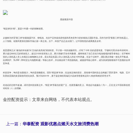
图据视觉中国
“韬定律”的“韬”，更是十年磨一剑的韬晦智慧。
从被称为外贸“新三样”的新能源汽车、锂电池、光伏产品凭借优质性能和具有竞争力的价格抢占国际市场，到作为外贸“新新三样”的机器人、
人工智能、创新药逐渐在国际市场占据一席之地，当下，科技产品正走出国门，让中国智造的成果惠及全球。
底层逻辑正从“被动的补短板”向“主动的抢高地”深刻转变。不计较一时的成败得失，才有了10年后的进退有度。宁德时代用20余年的时间，
累计超过800亿元的研发投入，超过21000名研发人员，累计突破5万份专利数量，最终铸就了自己在动力电池领域的领导者地位；在宇树科
技的人形机器人登上央视总台春晚舞台之前，是从四足机器人到人形机器人的近10年跨越，在这个过程中，团队逐步突破一体化关节集成、
抗摔防护、SLAM（即时定位与地图构建）等核心技术，并全栈自研了高性能电机、减速器等核心部件，成为具身智能领域不可忽视的全球
竞争者。
科技竞争，争的是创新能力，争的是前瞻眼光。回到“韬定律”本身，在这条定律的背后，意味着中国科技企业构建了贯穿器件、电路、芯片
到系统层面的多层级协同优化体系。预计到2031年，基于该定律的高端芯片晶体管密度将达到1.4纳米制程的同等水平。
在追赶的过程中超越，或许是科技创新之外，“韬定律”所蕴含的更广泛，也更普遍的意义。将追赶与超越合二为一，正在定义中国创新创造
对时间（τ）的理解。
金控配资提示：文章来自网络，不代表本站观点。
上一篇：
华泰配资 观影优惠点燃天水文旅消费热潮