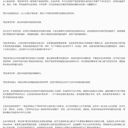
令人振奋的是，“韬定律”并非一套纯基于假设的理论。过去6年里，华为已经基于“韬定律”路径成功设计并量产了381款芯片，应用在涵盖手
机、基站、车载、AI加速器等众多领域。今年秋季，华为还将推出完整采用逻辑折叠技术的新一代麒麟芯片。
理论与实践的结合，让人们透过“韬定律”，看见了中国科技突围与创新的全新空间。
“韬定律”的“韬”，是以时间换空间的路径切换。
在过去半个多世纪里，全球芯片领域的技术创新与突破，大多沿着摩尔定律所设定的路径在走。把这条路径比作城市里边建房子，就是随着
我们需要的房子越来越多、功能越来越多，我们只能把街道修得越来越窄，把房子盖得越来越小。
“韬定律”的提出，正是在摩尔定律接近失效之时。从客观的物理规律来看，当晶体管持续缩小到突破某个极限之后，晶体管内的电子很可能
不受控制地穿墙漏电，导致性能和稳定性下降。同时，为了不断缩小晶体管尺寸，对光刻、材料、设备等的要求都会呈指数级提升，动辄几
十亿美元的投入，已经使不少行业巨头都感到“卷不动了”。
“韬定律”提出以“时间缩微”替代传统的“几何缩微”，通过逻辑折叠等创新技术，持续压缩信号传播时延，不断提升晶体管密度，在不缩小晶体
管的同时，实现半导体与电子系统的持续演进。原先平面世界里相隔遥远的住家和公司，经过逻辑折叠变成了楼上楼下的空间关系，通勤效
率自然会得到极大提升。
“韬定律”的“韬”，是技术创新层面的韬略野心。
“韬定律”的提出，既是在摩尔定律触顶前的及时转弯，也是中国科技企业为了生存与发展的被动选择。
近年来，某些国家政府与科技企业持续对中国的科技创新人为设障：高端AI芯片出口管制、极紫外光刻机出口限制、威胁切断芯片设计领域
至关重要的EDA软件出口，以及各种各样的“黑名单”……为了保持自身的领先地位，某些国家试图从专利、技术、供应链等多领域发力，“锁
死”中国科技的迭代路径。
正是在这样的背景下，“韬定律”跳出了严防死守的“让器件更小”的赛道，在“让时间更短”上打开新局面。这并非一条没有人走过的路，在华为
之前，英特尔、台积电、三星等均已在这一领域布局并实现量产。然而，由于存在高功耗、难散热、高成本和低良率等等待解决的问题，逻
辑折叠在市场竞争中并不占优势。
从发布情况看，“韬定律”通过系统级优化实现性能突破，似乎在某种程度上解决了与逻辑折叠相伴生的相关问题。这就好比去年年初的
DeepSeek，靠着算法架构层面的创新，以更低的算力成本逼近国际顶尖水平。这也解释了为什么近年来英伟达、阿斯麦等企业的掌舵人纷
纷公开表态称，无论是否有美国芯片，中国AI依旧会发展，美国的出口管制只会增强中国芯片厂商的全球竞争力。