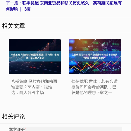
下一篇：
联丰优配 东南亚贸易和移民历史悠久，英荷殖民拓展有
何影响｜书摘
相关文章
八戒策略 马拉多纳和梅西
仁信优配 世体：若有合适
谁更强？萨内蒂：很难
报价库库会考虑离队，巴
选，两人各占半场
萨是他的理想下家之一
相关评论
本文评分
*