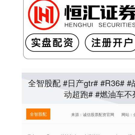
全智股配 #日产gtr# #R36# #
动超跑# #燃油车不
全智股配
来源：诚信股票配资官网
网站：