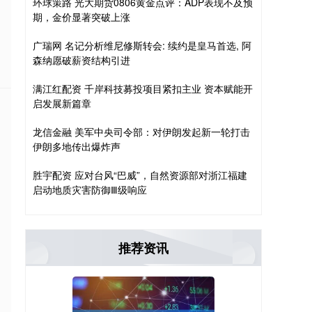
环球策路 光大期货0806黄金点评：ADP表现不及预
期，金价显著突破上涨
广瑞网 名记分析维尼修斯转会: 续约是皇马首选, 阿
森纳愿破薪资结构引进
满江红配资 千岸科技募投项目紧扣主业 资本赋能开
启发展新篇章
龙信金融 美军中央司令部：对伊朗发起新一轮打击
伊朗多地传出爆炸声
胜宇配资 应对台风“巴威”，自然资源部对浙江福建
启动地质灾害防御Ⅲ级响应
推荐资讯