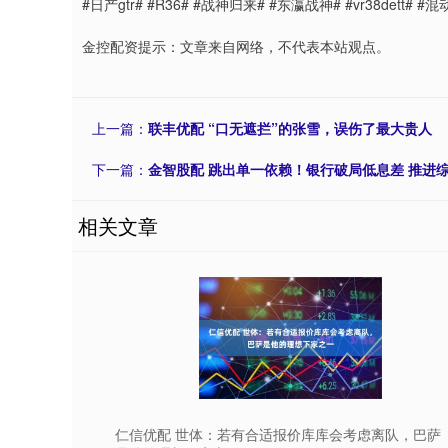
#日产gtr# #R36# #战神归来# #东瀛战神# #vr38dett
金控配资提示：文章来自网络，不代表本站观点。
上一篇：
联丰优配 “口无遮拦”的张雪，误伤了最大贵人
下一篇：
金智股配 跳出单一依赖！银行破局低息差 推进
相关文章
仁信优配 世体：若有合适报价库库会考虑离队，巴萨