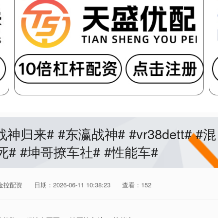
战神归来# #东瀛战神# #vr38dett# #混
死# #坤哥撩车社# #性能车#
金控配资
日期：2026-06-11 10:38:23
查看：152