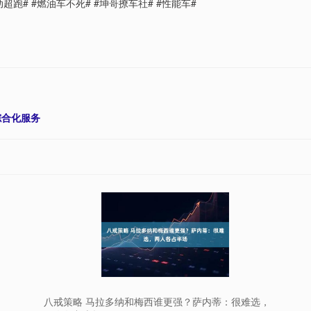
# #混动超跑# #燃油车不死# #坤哥撩车社# #性能车#
综合化服务
八戒策略 马拉多纳和梅西谁更强？萨内蒂：很难选，