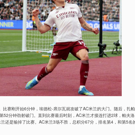
大。比赛刚开始6分钟，埃德松-席尔瓦就攻破了AC米兰的大门。随后，扎帕
52分钟劲射破门。直到比赛最后时刻，AC米兰才接连打进2球，帕夫洛
兰还是输掉了比赛。AC米兰3场不胜，总积分67分，排名第4，和第5名