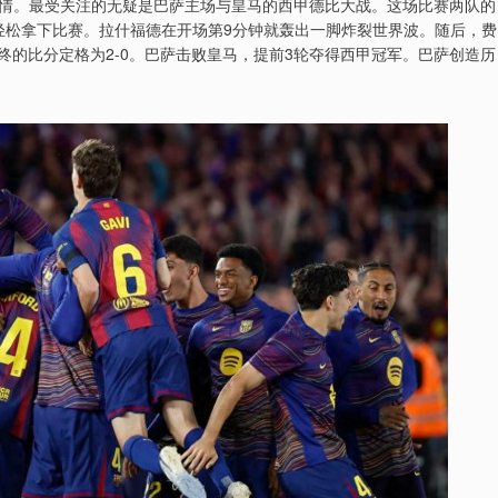
情。最受关注的无疑是巴萨主场与皇马的西甲德比大战。这场比赛两队的
轻松拿下比赛。拉什福德在开场第9分钟就轰出一脚炸裂世界波。随后，费
终的比分定格为2-0。巴萨击败皇马，提前3轮夺得西甲冠军。巴萨创造历