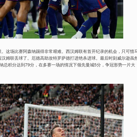
姆联。这场比赛阿森纳踢得非常艰难。西汉姆联有首开纪录的机会，只可惜
钟西汉姆联丢球了。厄德高助攻特罗萨德打进绝杀进球。最后时刻威尔逊虽
纳总积分达到79分，在多赛一场的情况下领先曼城5分，争冠形势一片大