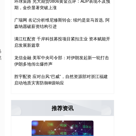
环球策路 光大期货0806黄金点评：ADP表现不及预
期，金价显著突破上涨
广瑞网 名记分析维尼修斯转会: 续约是皇马首选, 阿
森纳愿破薪资结构引进
满江红配资 千岸科技募投项目紧扣主业 资本赋能开
启发展新篇章
马
然
龙信金融 美军中央司令部：对伊朗发起新一轮打击
伊朗多地传出爆炸声
胜宇配资 应对台风“巴威”，自然资源部对浙江福建
启动地质灾害防御Ⅲ级响应
推荐资讯