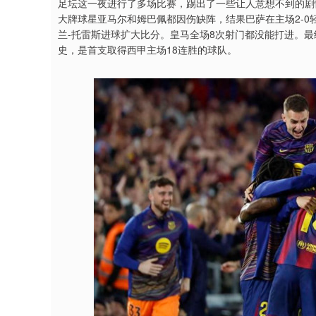
足坛这一夜进行了多场比赛，踢出了一些让人意想不到的剧
大牌球星亚马尔和姆巴佩都因伤缺阵，结果巴萨在主场2-0
兰-托雷斯进球扩大比分。皇马全场8次射门都没能打进。最
史，是首支取得西甲主场18连胜的球队。