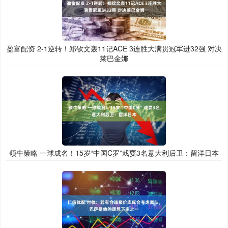
盈富配资 2-1逆转！郑钦文轰11记ACE 3连胜大满贯冠军进32强 对决
莱巴金娜
领牛策略 一球成名！15岁“中国C罗”戏耍3名意大利后卫：留洋日本