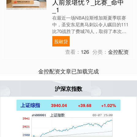
人前景堪忧？_比赛_命中
_1
在最近一场NBA拉斯维加斯夏季联赛
中，圣安东尼奥马刺以令人瞩目的111
比70战胜了费城76人，取得了本次夏
季联赛的第一场胜利。这场比赛中，
股融贷
76人的先发控卫杰伦·....
查看：
126
分类：
金控配资
金控配资文章已加载完成
沪深京指数
上证综指
3940.04
+39.68
+1.02%