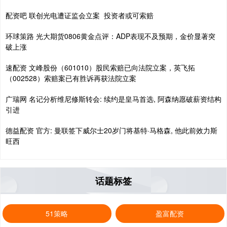
配资吧 联创光电遭证监会立案 投资者或可索赔
环球策路 光大期货0806黄金点评：ADP表现不及预期，金价显著突
破上涨
速配资 文峰股份（601010）股民索赔已向法院立案，英飞拓
（002528）索赔案已有胜诉再获法院立案
广瑞网 名记分析维尼修斯转会: 续约是皇马首选, 阿森纳愿破薪资结构
引进
德益配资 官方: 曼联签下威尔士20岁门将基特·马格森, 他此前效力斯
旺西
话题标签
51策略
盈富配资