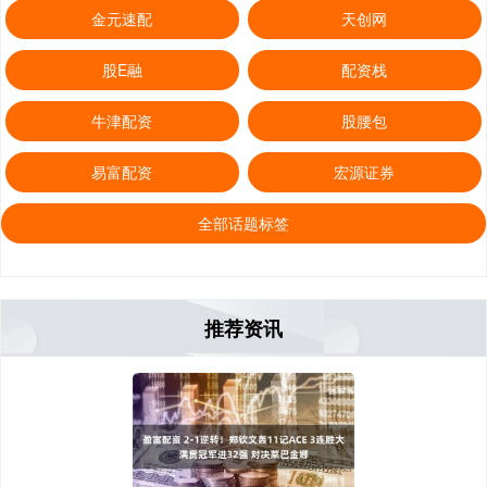
金元速配
天创网
股E融
配资栈
牛津配资
股腰包
易富配资
宏源证券
全部话题标签
推荐资讯