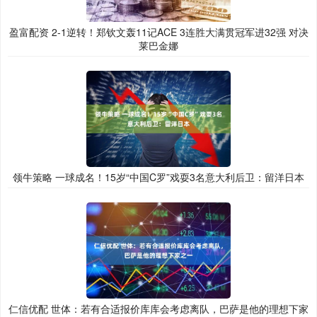
盈富配资 2-1逆转！郑钦文轰11记ACE 3连胜大满贯冠军进32强 对决
莱巴金娜
领牛策略 一球成名！15岁“中国C罗”戏耍3名意大利后卫：留洋日本
仁信优配 世体：若有合适报价库库会考虑离队，巴萨是他的理想下家