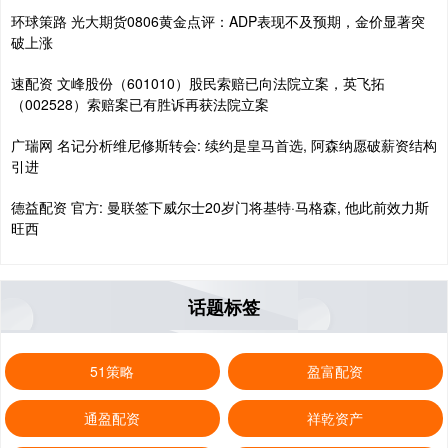
环球策路 光大期货0806黄金点评：ADP表现不及预期，金价显著突
破上涨
速配资 文峰股份（601010）股民索赔已向法院立案，英飞拓
（002528）索赔案已有胜诉再获法院立案
广瑞网 名记分析维尼修斯转会: 续约是皇马首选, 阿森纳愿破薪资结构
引进
德益配资 官方: 曼联签下威尔士20岁门将基特·马格森, 他此前效力斯
旺西
话题标签
51策略
盈富配资
通盈配资
祥乾资产