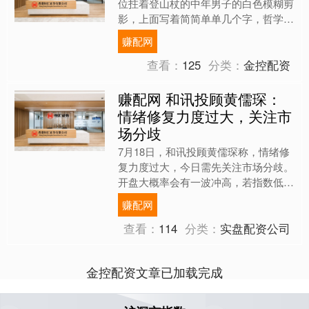
位拄着登山杖的中年男子的白色模糊剪
影，上面写着简简单单几个字，哲学家
的最后一课。 2024年7月12日，中国人
赚配网
民大学哲学学院教....
查看：
125
分类：
金控配资
赚配网 和讯投顾黄儒琛：
情绪修复力度过大，关注市
场分歧
7月18日，和讯投顾黄儒琛称，情绪修
复力度过大，今日需先关注市场分歧。
开盘大概率会有一波冲高，若指数低开
情况尚可，但高开则很可能被获利盘兑
赚配网
现。特别是AI方向和创....
查看：
114
分类：
实盘配资公司
金控配资文章已加载完成