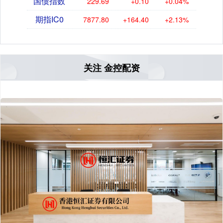
国债指数
229.69
+0.10
+0.04%
期指IC0
7877.80
+164.40
+2.13%
关注 金控配资