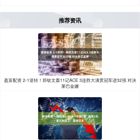
推荐资讯
盈富配资 2-1逆转！郑钦文轰11记ACE 3连胜大满贯冠军进32强 对决
莱巴金娜