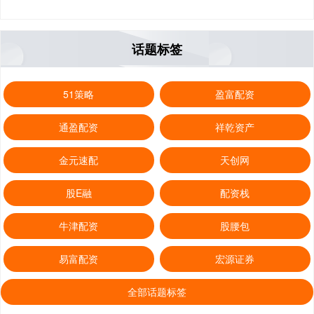
话题标签
51策略
盈富配资
通盈配资
祥乾资产
金元速配
天创网
股E融
配资栈
牛津配资
股腰包
易富配资
宏源证券
全部话题标签